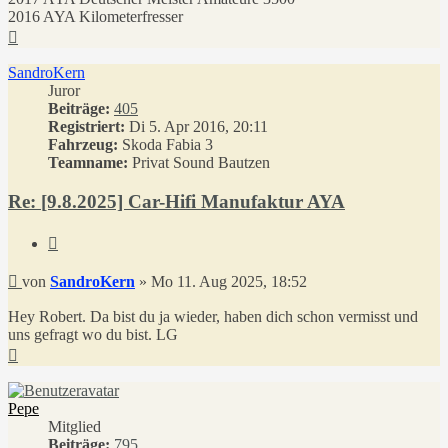
2016 AYA Kilometerfresser
Nach
oben
SandroKern
Juror
Beiträge:
405
Registriert:
Di 5. Apr 2016, 20:11
Fahrzeug:
Skoda Fabia 3
Teamname:
Privat Sound Bautzen
Re: [9.8.2025] Car-Hifi Manufaktur AYA
Zitieren
Beitrag
von
SandroKern
»
Mo 11. Aug 2025, 18:52
Hey Robert. Da bist du ja wieder, haben dich schon vermisst und
uns gefragt wo du bist. LG
Nach
oben
Pepe
Mitglied
Beiträge:
795