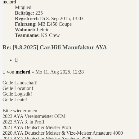
mclord
Mitglied
Beiträge:
225
Registriert:
Di 8. Sep 2015, 13:03
Fahrzeug:
MB E450 Coupe
Wohnort:
Lehrte
Teamname:
KS-Crew
Re: [9.8.2025] Car-Hifi Manufaktur AYA
Zitieren
Beitrag
von
mclord
»
Mo 11. Aug 2025, 12:28
Geile Landschaft!
Geile Location!
Geile Logistik!
Geile Leute!
Bitte wiederholen.
2023 AYA Vereinsmeister OEM
2022 AYA 3. in Profi
2021 AYA Deutscher Meister Profi
2020 AYA Deutscher Meister & Vize-Meister Amateure 4000
2017 AYA Deutscher Meister Amateure 3500