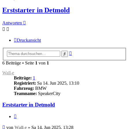
Erststarter in Detmold
Antworten
Druckansicht
Erweiterte
Suche
Suche
6 Beiträge • Seite
1
von
1
Wall-e
Beiträge:
1
Registriert:
Sa 14. Jun 2025, 13:10
Fahrzeug:
BMW
Teamname:
SpeakerCity
Erststarter in Detmold
Zitieren
Beitrag
von
Wall-e
»
Sa 14. Jun 2025, 13:28