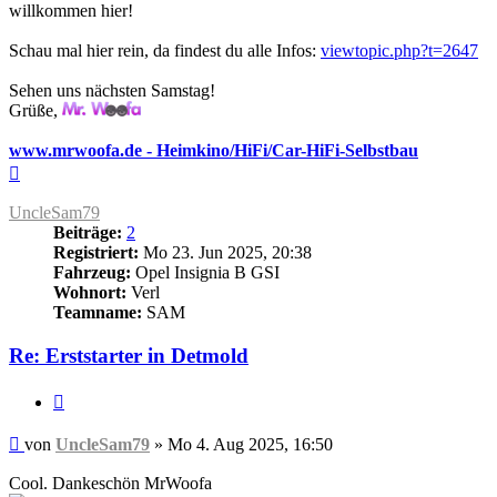
willkommen hier!
Schau mal hier rein, da findest du alle Infos:
viewtopic.php?t=2647
Sehen uns nächsten Samstag!
Grüße,
www.mrwoofa.de - Heimkino/HiFi/Car-HiFi-Selbstbau
Nach
oben
UncleSam79
Beiträge:
2
Registriert:
Mo 23. Jun 2025, 20:38
Fahrzeug:
Opel Insignia B GSI
Wohnort:
Verl
Teamname:
SAM
Re: Erststarter in Detmold
Zitieren
Beitrag
von
UncleSam79
»
Mo 4. Aug 2025, 16:50
Cool. Dankeschön MrWoofa