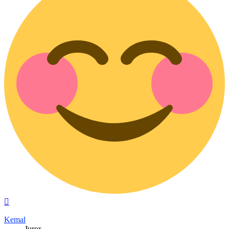
Nach
oben
Kemal
Juror