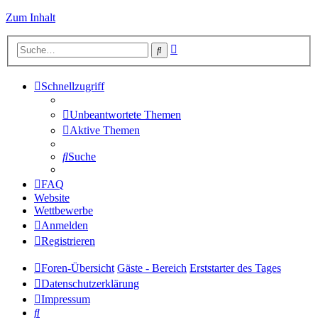
Zum Inhalt
Erweiterte
Suche
Suche
Schnellzugriff
Unbeantwortete Themen
Aktive Themen
Suche
FAQ
Website
Wettbewerbe
Anmelden
Registrieren
Foren-Übersicht
Gäste - Bereich
Erststarter des Tages
Datenschutzerklärung
Impressum
Suche