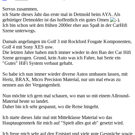
Servus zusammen,
ich Starte dieses Jahr das erste mal in Detmold beim AYA. Als
gebürtiger Detmolder ist das hoffentlich ein gutes Omen
.
Ich bin schon seit den frühen 2000er eher aus Spaß in der CarHifi
Szene unterwegs.
Damals angefangen im Golf 3 mit Rockford Fosgate Komponenten,
Golf 4 mit Sony XES usw.
Die letzten Jahre haben mich immer wieder in den Ban der Car Hifi
Szene gezogen. Grund, kein Auto was ich Fahre, hat Serie ein
"Gutes" HiFi System verbaut gehabt.
So habe ich nun immer wieder diverse Autos umbauen lassen, mit
Hertz, BRAX, Micro Precision Material, nur um mal etwas zu
nennen aus der Vergangenheit.
Nun möchte ich gern mal schauen, wo man so mit einem Allround-
Material heute so landet.
Daher bin ich sehr gespannt, wo die Reise hingeht.
Ich starte dieses Jahr mal mit Mittelklasse Material wo das
Hauptaugenmerk für mich auf "Spielt alles gut ab" gesetzt wird.
Ich freue mich sehr auf den Erststart und viele gute Gespräche sowie