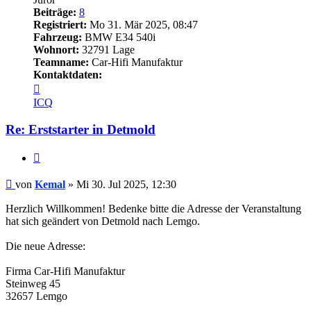
Beiträge:
8
Registriert:
Mo 31. Mär 2025, 08:47
Fahrzeug:
BMW E34 540i
Wohnort:
32791 Lage
Teamname:
Car-Hifi Manufaktur
Kontaktdaten:
Kontaktdaten
von
ICQ
Kemal
Re: Erststarter in Detmold
Zitieren
Beitrag
von
Kemal
»
Mi 30. Jul 2025, 12:30
Herzlich Willkommen! Bedenke bitte die Adresse der Veranstaltung
hat sich geändert von Detmold nach Lemgo.
Die neue Adresse:
Firma Car-Hifi Manufaktur
Steinweg 45
32657 Lemgo