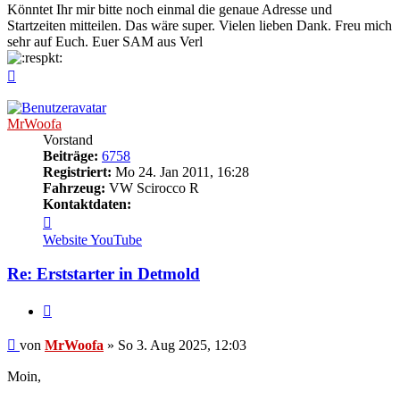
Könntet Ihr mir bitte noch einmal die genaue Adresse und
Startzeiten mitteilen. Das wäre super. Vielen lieben Dank. Freu mich
sehr auf Euch. Euer SAM aus Verl
Nach
oben
MrWoofa
Vorstand
Beiträge:
6758
Registriert:
Mo 24. Jan 2011, 16:28
Fahrzeug:
VW Scirocco R
Kontaktdaten:
Kontaktdaten
von
Website
YouTube
MrWoofa
Re: Erststarter in Detmold
Zitieren
Beitrag
von
MrWoofa
»
So 3. Aug 2025, 12:03
Moin,