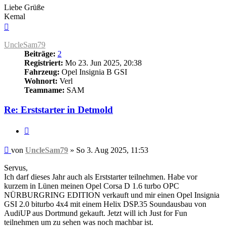
Liebe Grüße
Kemal
Nach
oben
UncleSam79
Beiträge:
2
Registriert:
Mo 23. Jun 2025, 20:38
Fahrzeug:
Opel Insignia B GSI
Wohnort:
Verl
Teamname:
SAM
Re: Erststarter in Detmold
Zitieren
Beitrag
von
UncleSam79
»
So 3. Aug 2025, 11:53
Servus,
Ich darf dieses Jahr auch als Erststarter teilnehmen. Habe vor
kurzem in Lünen meinen Opel Corsa D 1.6 turbo OPC
NÜRBURGRING EDITION verkauft und mir einen Opel Insignia
GSI 2.0 biturbo 4x4 mit einem Helix DSP.35 Soundausbau von
AudiUP aus Dortmund gekauft. Jetzt will ich Just for Fun
teilnehmen um zu sehen was noch machbar ist.