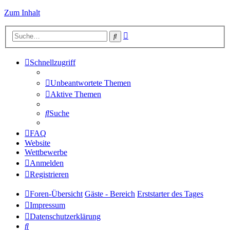
Zum Inhalt
Erweiterte
Suche
Suche
Schnellzugriff
Unbeantwortete Themen
Aktive Themen
Suche
FAQ
Website
Wettbewerbe
Anmelden
Registrieren
Foren-Übersicht
Gäste - Bereich
Erststarter des Tages
Impressum
Datenschutzerklärung
Suche