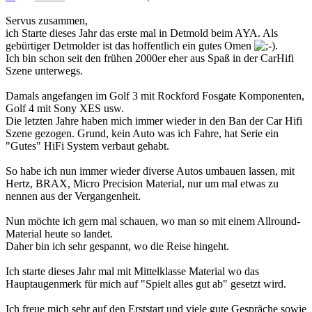
Servus zusammen,
ich Starte dieses Jahr das erste mal in Detmold beim AYA. Als
gebürtiger Detmolder ist das hoffentlich ein gutes Omen
.
Ich bin schon seit den frühen 2000er eher aus Spaß in der CarHifi
Szene unterwegs.
Damals angefangen im Golf 3 mit Rockford Fosgate Komponenten,
Golf 4 mit Sony XES usw.
Die letzten Jahre haben mich immer wieder in den Ban der Car Hifi
Szene gezogen. Grund, kein Auto was ich Fahre, hat Serie ein
"Gutes" HiFi System verbaut gehabt.
So habe ich nun immer wieder diverse Autos umbauen lassen, mit
Hertz, BRAX, Micro Precision Material, nur um mal etwas zu
nennen aus der Vergangenheit.
Nun möchte ich gern mal schauen, wo man so mit einem Allround-
Material heute so landet.
Daher bin ich sehr gespannt, wo die Reise hingeht.
Ich starte dieses Jahr mal mit Mittelklasse Material wo das
Hauptaugenmerk für mich auf "Spielt alles gut ab" gesetzt wird.
Ich freue mich sehr auf den Erststart und viele gute Gespräche sowie