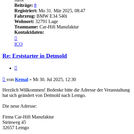
Beiträge:
8
Registriert:
Mo 31. Mär 2025, 08:47
Fahrzeug:
BMW E34 540i
Wohnort:
32791 Lage
Teamname:
Car-Hifi Manufaktur
Kontaktdaten:
Kontaktdaten
von
ICQ
Kemal
Re: Erststarter in Detmold
Zitieren
Beitrag
von
Kemal
»
Mi 30. Jul 2025, 12:30
Herzlich Willkommen! Bedenke bitte die Adresse der Veranstaltung
hat sich geändert von Detmold nach Lemgo.
Die neue Adresse:
Firma Car-Hifi Manufaktur
Steinweg 45
32657 Lemgo