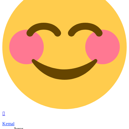
Nach
oben
Kemal
Juror