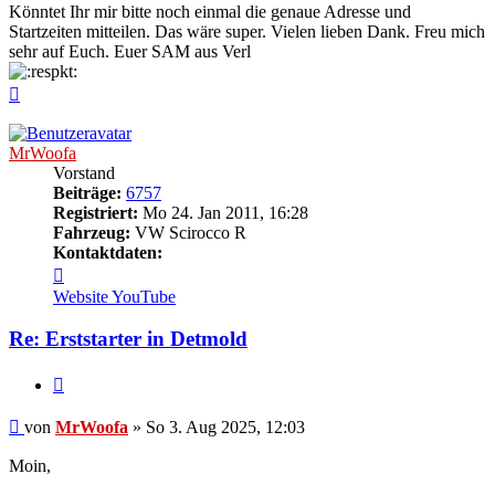
Könntet Ihr mir bitte noch einmal die genaue Adresse und
Startzeiten mitteilen. Das wäre super. Vielen lieben Dank. Freu mich
sehr auf Euch. Euer SAM aus Verl
Nach
oben
MrWoofa
Vorstand
Beiträge:
6757
Registriert:
Mo 24. Jan 2011, 16:28
Fahrzeug:
VW Scirocco R
Kontaktdaten:
Kontaktdaten
von
Website
YouTube
MrWoofa
Re: Erststarter in Detmold
Zitieren
Beitrag
von
MrWoofa
»
So 3. Aug 2025, 12:03
Moin,