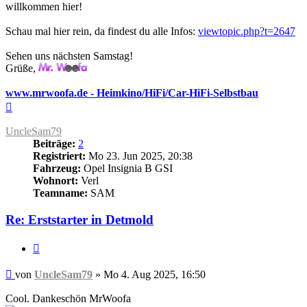
willkommen hier!
Schau mal hier rein, da findest du alle Infos:
viewtopic.php?t=2647
Sehen uns nächsten Samstag!
Grüße,
www.mrwoofa.de - Heimkino/HiFi/Car-HiFi-Selbstbau
Nach
oben
UncleSam79
Beiträge:
2
Registriert:
Mo 23. Jun 2025, 20:38
Fahrzeug:
Opel Insignia B GSI
Wohnort:
Verl
Teamname:
SAM
Re: Erststarter in Detmold
Zitieren
Beitrag
von
UncleSam79
»
Mo 4. Aug 2025, 16:50
Cool. Dankeschön MrWoofa