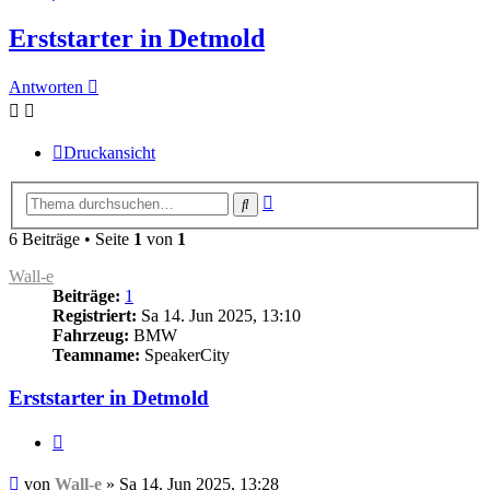
Erststarter in Detmold
Antworten
Druckansicht
Erweiterte
Suche
Suche
6 Beiträge • Seite
1
von
1
Wall-e
Beiträge:
1
Registriert:
Sa 14. Jun 2025, 13:10
Fahrzeug:
BMW
Teamname:
SpeakerCity
Erststarter in Detmold
Zitieren
Beitrag
von
Wall-e
»
Sa 14. Jun 2025, 13:28