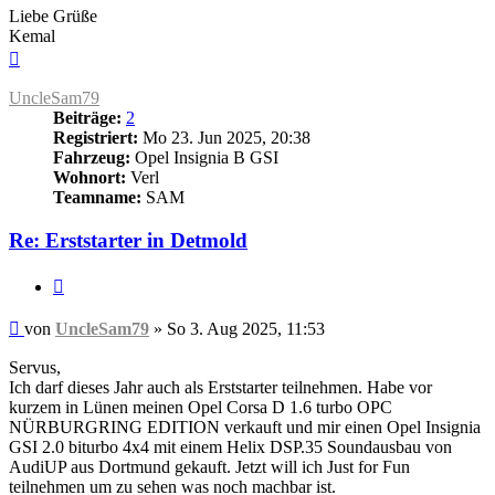
Liebe Grüße
Kemal
Nach
oben
UncleSam79
Beiträge:
2
Registriert:
Mo 23. Jun 2025, 20:38
Fahrzeug:
Opel Insignia B GSI
Wohnort:
Verl
Teamname:
SAM
Re: Erststarter in Detmold
Zitieren
Beitrag
von
UncleSam79
»
So 3. Aug 2025, 11:53
Servus,
Ich darf dieses Jahr auch als Erststarter teilnehmen. Habe vor
kurzem in Lünen meinen Opel Corsa D 1.6 turbo OPC
NÜRBURGRING EDITION verkauft und mir einen Opel Insignia
GSI 2.0 biturbo 4x4 mit einem Helix DSP.35 Soundausbau von
AudiUP aus Dortmund gekauft. Jetzt will ich Just for Fun
teilnehmen um zu sehen was noch machbar ist.