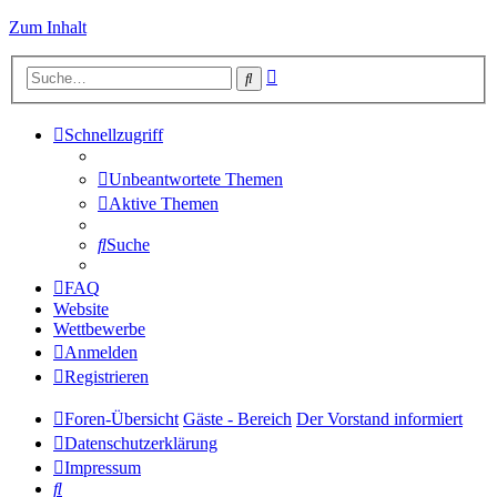
Zum Inhalt
Erweiterte
Suche
Suche
Schnellzugriff
Unbeantwortete Themen
Aktive Themen
Suche
FAQ
Website
Wettbewerbe
Anmelden
Registrieren
Foren-Übersicht
Gäste - Bereich
Der Vorstand informiert
Datenschutzerklärung
Impressum
Suche