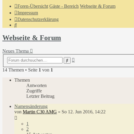
Foren-Übersicht
Gäste - Bereich
Webseite & Forum
Impressum
Datenschutzerklärung
Suche
Webseite & Forum
Neues Thema
Erweiterte
Suche
Suche
14 Themen • Seite
1
von
1
Themen
Antworten
Zugriffe
Letzter Beitrag
Namensänderung
von
Martin C30 AMG
»
So 12. Jun 2016, 14:22
1
2