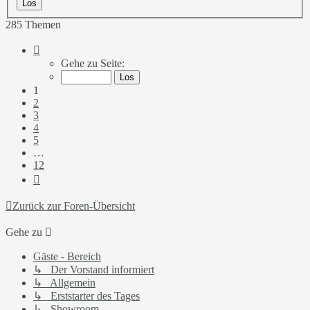
285 Themen
Seite
1
Gehe zu Seite:
von
12
1
2
3
4
5
…
12
Nächste
Zurück zur Foren-Übersicht
Gehe zu
Gäste - Bereich
↳ Der Vorstand informiert
↳ Allgemein
↳ Erststarter des Tages
↳ Showroom