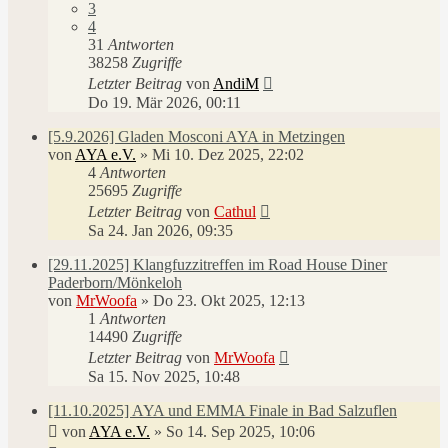
3
4
31
Antworten
38258
Zugriffe
Letzter Beitrag
von
AndiM
Do 19. Mär 2026, 00:11
[5.9.2026] Gladen Mosconi AYA in Metzingen
von
AYA e.V.
»
Mi 10. Dez 2025, 22:02
4
Antworten
25695
Zugriffe
Letzter Beitrag
von
Cathul
Sa 24. Jan 2026, 09:35
[29.11.2025] Klangfuzzitreffen im Road House Diner
Paderborn/Mönkeloh
von
MrWoofa
»
Do 23. Okt 2025, 12:13
1
Antworten
14490
Zugriffe
Letzter Beitrag
von
MrWoofa
Sa 15. Nov 2025, 10:48
[11.10.2025] AYA und EMMA Finale in Bad Salzuflen
von
AYA e.V.
»
So 14. Sep 2025, 10:06