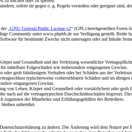
it zu löschen oder zu sperren.
uändern, sofern sie gegen o. g. Regeln verstoßen oder geeignet sind, 
 der „
GNU General Public License v2
“ (GPL) bereitgestellten Foren
hige Community unter www.phpbb.de zur Verfügung gestellt. Beide hab
oftware für bestimmte Zwecke nicht untersagen oder auf Inhalte frem
rper und Gesundheit und der Verletzung wesentlicher Vertragspflichten
ch für mittelbare Folgeschäden wie insbesondere entgangenen Gewinn.
em oder grob fahrlässigem Verhalten oder bei Schäden aus der Verletz
i Vertragsschluss typischerweise vorhersehbaren Schäden und im übrigen
besondere entgangenen Gewinn.
ng von Leben, Körper und Gesundheit oder vorsätzlichem oder grob fah
e nach auf die vertragstypischen Durchschnittsschäden begrenzt. Dies
h zugunsten der Mitarbeiter und Erfüllungsgehilfen des Betreibers.
bleiben unberührt.
e Datenschutzerklärung zu ändern. Die Änderung wird dem Nutzer per E-