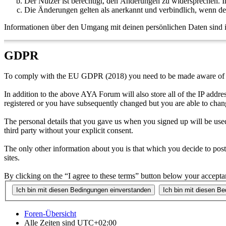
Der Nutzer ist berechtigt, den Änderungen zu widersprechen. I
Die Änderungen gelten als anerkannt und verbindlich, wenn d
Informationen über den Umgang mit deinen persönlichen Daten sind i
GDPR
To comply with the EU GDPR (2018) you need to be made aware of t
In addition to the above AYA Forum will also store all of the IP add
registered or you have subsequently changed but you are able to chan
The personal details that you gave us when you signed up will be used
third party without your explicit consent.
The only other information about you is that which you decide to post 
sites.
By clicking on the “I agree to these terms” button below your accepta
Foren-Übersicht
Alle Zeiten sind
UTC+02:00