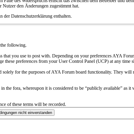
m Falle des Widerspruchs erlischt das zwischen dem Betreiber und dem 
er Nutzer den Änderungen zugestimmt hat.
n der Datenschutzerklärung enthalten.
he following.
ress that you use to post with. Depending on your preferences AYA For
ge these preferences from your User Control Panel (UCP) at any time s
 solely for the purposes of AYA Forum board functionality. They will n
in the fora, whereupon it is considered to be “publicly available” as it
nce of these terms will be recorded.