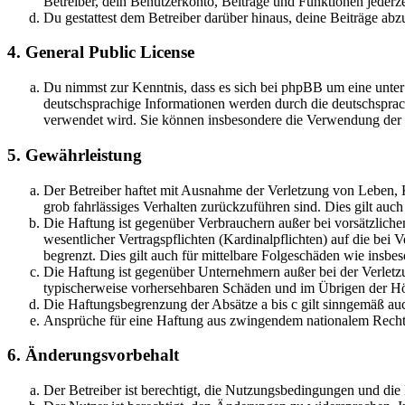
Betreiber, dein Benutzerkonto, Beiträge und Funktionen jederze
Du gestattest dem Betreiber darüber hinaus, deine Beiträge abz
4. General Public License
Du nimmst zur Kenntnis, dass es sich bei phpBB um eine unter
deutschsprachige Informationen werden durch die deutschsprac
verwendet wird. Sie können insbesondere die Verwendung der S
5. Gewährleistung
Der Betreiber haftet mit Ausnahme der Verletzung von Leben, Kö
grob fahrlässiges Verhalten zurückzuführen sind. Dies gilt au
Die Haftung ist gegenüber Verbrauchern außer bei vorsätzlich
wesentlicher Vertragspflichten (Kardinalpflichten) auf die be
begrenzt. Dies gilt auch für mittelbare Folgeschäden wie ins
Die Haftung ist gegenüber Unternehmern außer bei der Verletzu
typischerweise vorhersehbaren Schäden und im Übrigen der Höh
Die Haftungsbegrenzung der Absätze a bis c gilt sinngemäß auc
Ansprüche für eine Haftung aus zwingendem nationalem Recht 
6. Änderungsvorbehalt
Der Betreiber ist berechtigt, die Nutzungsbedingungen und di