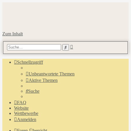
Zum Inhalt
Erweiterte
Suche
Suche
Schnellzugriff
Unbeantwortete Themen
Aktive Themen
Suche
FAQ
Website
Wettbewerbe
Anmelden
Foren-Übersicht