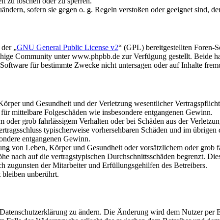
it zu löschen oder zu sperren.
uändern, sofern sie gegen o. g. Regeln verstoßen oder geeignet sind, 
 der „
GNU General Public License v2
“ (GPL) bereitgestellten Foren
hige Community unter www.phpbb.de zur Verfügung gestellt. Beide hab
oftware für bestimmte Zwecke nicht untersagen oder auf Inhalte frem
rper und Gesundheit und der Verletzung wesentlicher Vertragspflichten
ch für mittelbare Folgeschäden wie insbesondere entgangenen Gewinn.
em oder grob fahrlässigem Verhalten oder bei Schäden aus der Verletz
i Vertragsschluss typischerweise vorhersehbaren Schäden und im übrigen
besondere entgangenen Gewinn.
ng von Leben, Körper und Gesundheit oder vorsätzlichem oder grob fah
e nach auf die vertragstypischen Durchschnittsschäden begrenzt. Dies
h zugunsten der Mitarbeiter und Erfüllungsgehilfen des Betreibers.
bleiben unberührt.
e Datenschutzerklärung zu ändern. Die Änderung wird dem Nutzer per E-