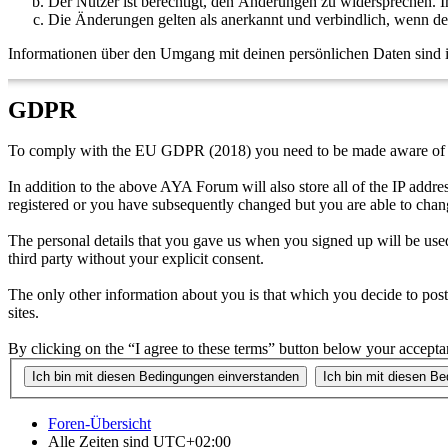
Der Nutzer ist berechtigt, den Änderungen zu widersprechen. I
Die Änderungen gelten als anerkannt und verbindlich, wenn d
Informationen über den Umgang mit deinen persönlichen Daten sind i
GDPR
To comply with the EU GDPR (2018) you need to be made aware of t
In addition to the above AYA Forum will also store all of the IP add
registered or you have subsequently changed but you are able to chan
The personal details that you gave us when you signed up will be used
third party without your explicit consent.
The only other information about you is that which you decide to post 
sites.
By clicking on the “I agree to these terms” button below your accepta
Foren-Übersicht
Alle Zeiten sind
UTC+02:00