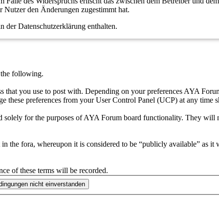
m Falle des Widerspruchs erlischt das zwischen dem Betreiber und dem 
er Nutzer den Änderungen zugestimmt hat.
n der Datenschutzerklärung enthalten.
he following.
ress that you use to post with. Depending on your preferences AYA For
ge these preferences from your User Control Panel (UCP) at any time s
 solely for the purposes of AYA Forum board functionality. They will n
in the fora, whereupon it is considered to be “publicly available” as it
nce of these terms will be recorded.