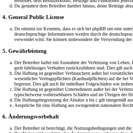
Betreiber, dein Benutzerkonto, Beiträge und Funktionen jederze
Du gestattest dem Betreiber darüber hinaus, deine Beiträge abz
4. General Public License
Du nimmst zur Kenntnis, dass es sich bei phpBB um eine unter
deutschsprachige Informationen werden durch die deutschsprac
verwendet wird. Sie können insbesondere die Verwendung der S
5. Gewährleistung
Der Betreiber haftet mit Ausnahme der Verletzung von Leben, Kö
grob fahrlässiges Verhalten zurückzuführen sind. Dies gilt au
Die Haftung ist gegenüber Verbrauchern außer bei vorsätzlich
wesentlicher Vertragspflichten (Kardinalpflichten) auf die be
begrenzt. Dies gilt auch für mittelbare Folgeschäden wie ins
Die Haftung ist gegenüber Unternehmern außer bei der Verletzu
typischerweise vorhersehbaren Schäden und im Übrigen der Höh
Die Haftungsbegrenzung der Absätze a bis c gilt sinngemäß auc
Ansprüche für eine Haftung aus zwingendem nationalem Recht 
6. Änderungsvorbehalt
Der Betreiber ist berechtigt, die Nutzungsbedingungen und di