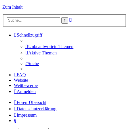
Zum Inhalt
Erweiterte
Suche
Suche
Schnellzugriff
Unbeantwortete Themen
Aktive Themen
Suche
FAQ
Website
Wettbewerbe
Anmelden
Foren-Übersicht
Datenschutzerklärung
Impressum
Suche