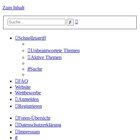
Zum Inhalt
Erweiterte
Suche
Suche
Schnellzugriff
Unbeantwortete Themen
Aktive Themen
Suche
FAQ
Website
Wettbewerbe
Anmelden
Registrieren
Foren-Übersicht
Datenschutzerklärung
Impressum
Suche