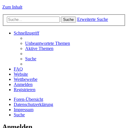
Zum Inhalt
Erweiterte Suche
Suche
Schnellzugriff
Unbeantwortete Themen
Aktive Themen
Suche
FAQ
Website
Wettbewerbe
Anmelden
Registrieren
Foren-Übersicht
Datenschutzerklärung
Impressum
Suche
Anmelden