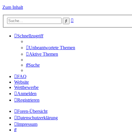
Zum Inhalt
Erweiterte
Suche
Suche
Schnellzugriff
Unbeantwortete Themen
Aktive Themen
Suche
FAQ
Website
Wettbewerbe
Anmelden
Registrieren
Foren-Übersicht
Datenschutzerklärung
Impressum
Suche