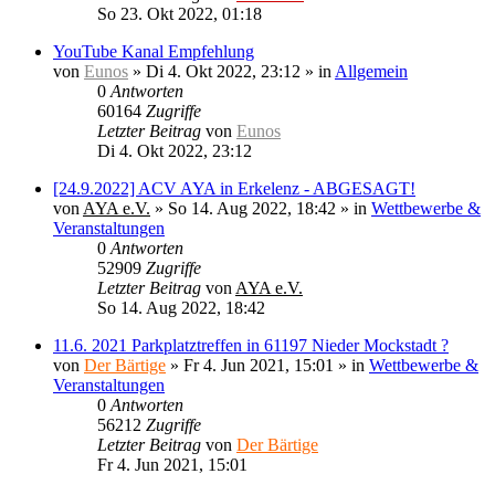
So 23. Okt 2022, 01:18
YouTube Kanal Empfehlung
von
Eunos
»
Di 4. Okt 2022, 23:12
» in
Allgemein
0
Antworten
60164
Zugriffe
Letzter Beitrag
von
Eunos
Di 4. Okt 2022, 23:12
[24.9.2022] ACV AYA in Erkelenz - ABGESAGT!
von
AYA e.V.
»
So 14. Aug 2022, 18:42
» in
Wettbewerbe &
Veranstaltungen
0
Antworten
52909
Zugriffe
Letzter Beitrag
von
AYA e.V.
So 14. Aug 2022, 18:42
11.6. 2021 Parkplatztreffen in 61197 Nieder Mockstadt ?
von
Der Bärtige
»
Fr 4. Jun 2021, 15:01
» in
Wettbewerbe &
Veranstaltungen
0
Antworten
56212
Zugriffe
Letzter Beitrag
von
Der Bärtige
Fr 4. Jun 2021, 15:01