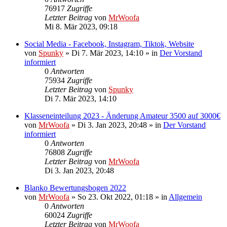
76917
Zugriffe
Letzter Beitrag
von
MrWoofa
Mi 8. Mär 2023, 09:18
Social Media - Facebook, Instagram, Tiktok, Website
von
Spunky
»
Di 7. Mär 2023, 14:10
» in
Der Vorstand
informiert
0
Antworten
75934
Zugriffe
Letzter Beitrag
von
Spunky
Di 7. Mär 2023, 14:10
Klasseneinteilung 2023 - Änderung Amateur 3500 auf 3000€
von
MrWoofa
»
Di 3. Jan 2023, 20:48
» in
Der Vorstand
informiert
0
Antworten
76808
Zugriffe
Letzter Beitrag
von
MrWoofa
Di 3. Jan 2023, 20:48
Blanko Bewertungsbogen 2022
von
MrWoofa
»
So 23. Okt 2022, 01:18
» in
Allgemein
0
Antworten
60024
Zugriffe
Letzter Beitrag
von
MrWoofa