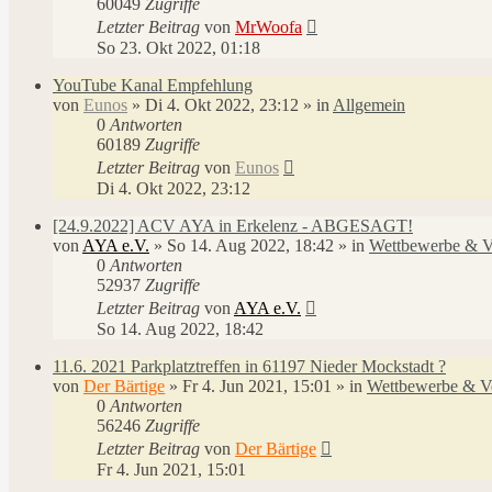
60049
Zugriffe
Letzter Beitrag
von
MrWoofa
So 23. Okt 2022, 01:18
YouTube Kanal Empfehlung
von
Eunos
»
Di 4. Okt 2022, 23:12
» in
Allgemein
0
Antworten
60189
Zugriffe
Letzter Beitrag
von
Eunos
Di 4. Okt 2022, 23:12
[24.9.2022] ACV AYA in Erkelenz - ABGESAGT!
von
AYA e.V.
»
So 14. Aug 2022, 18:42
» in
Wettbewerbe & V
0
Antworten
52937
Zugriffe
Letzter Beitrag
von
AYA e.V.
So 14. Aug 2022, 18:42
11.6. 2021 Parkplatztreffen in 61197 Nieder Mockstadt ?
von
Der Bärtige
»
Fr 4. Jun 2021, 15:01
» in
Wettbewerbe & Ve
0
Antworten
56246
Zugriffe
Letzter Beitrag
von
Der Bärtige
Fr 4. Jun 2021, 15:01