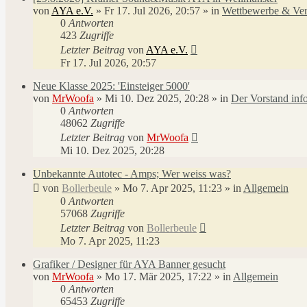
von
AYA e.V.
»
Fr 17. Jul 2026, 20:57
» in
Wettbewerbe & Ver
0
Antworten
423
Zugriffe
Letzter Beitrag
von
AYA e.V.
Fr 17. Jul 2026, 20:57
Neue Klasse 2025: 'Einsteiger 5000'
von
MrWoofa
»
Mi 10. Dez 2025, 20:28
» in
Der Vorstand info
0
Antworten
48062
Zugriffe
Letzter Beitrag
von
MrWoofa
Mi 10. Dez 2025, 20:28
Unbekannte Autotec - Amps; Wer weiss was?
von
Bollerbeule
»
Mo 7. Apr 2025, 11:23
» in
Allgemein
0
Antworten
57068
Zugriffe
Letzter Beitrag
von
Bollerbeule
Mo 7. Apr 2025, 11:23
Grafiker / Designer für AYA Banner gesucht
von
MrWoofa
»
Mo 17. Mär 2025, 17:22
» in
Allgemein
0
Antworten
65453
Zugriffe