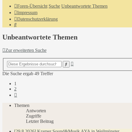
Foren-Übersicht
Suche
Unbeantwortete Themen
Impressum
Datenschutzerklärung
Suche
Unbeantwortete Themen
Zur erweiterten Suche
Erweiterte
Suche
Suche
Die Suche ergab 49 Treffer
1
2
Nächste
Themen
Antworten
Zugriffe
Letzter Beitrag
[29.8.2026] Kramer Sound&Musik AYA in Weilmünster