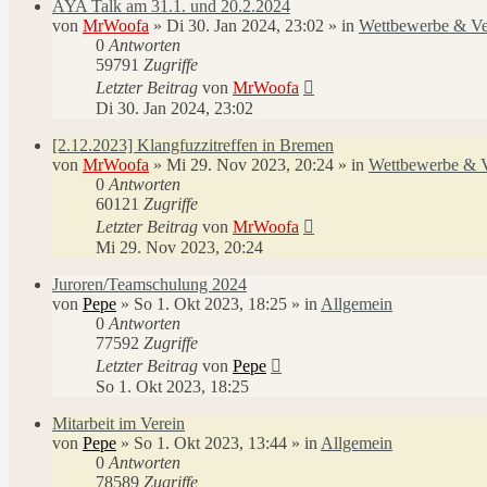
AYA Talk am 31.1. und 20.2.2024
von
MrWoofa
»
Di 30. Jan 2024, 23:02
» in
Wettbewerbe & Ve
0
Antworten
59791
Zugriffe
Letzter Beitrag
von
MrWoofa
Di 30. Jan 2024, 23:02
[2.12.2023] Klangfuzzitreffen in Bremen
von
MrWoofa
»
Mi 29. Nov 2023, 20:24
» in
Wettbewerbe & V
0
Antworten
60121
Zugriffe
Letzter Beitrag
von
MrWoofa
Mi 29. Nov 2023, 20:24
Juroren/Teamschulung 2024
von
Pepe
»
So 1. Okt 2023, 18:25
» in
Allgemein
0
Antworten
77592
Zugriffe
Letzter Beitrag
von
Pepe
So 1. Okt 2023, 18:25
Mitarbeit im Verein
von
Pepe
»
So 1. Okt 2023, 13:44
» in
Allgemein
0
Antworten
78589
Zugriffe