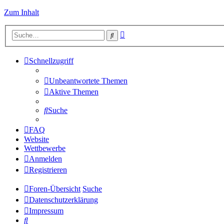
Zum Inhalt
Erweiterte
Suche
Suche
Schnellzugriff
Unbeantwortete Themen
Aktive Themen
Suche
FAQ
Website
Wettbewerbe
Anmelden
Registrieren
Foren-Übersicht
Suche
Datenschutzerklärung
Impressum
Suche