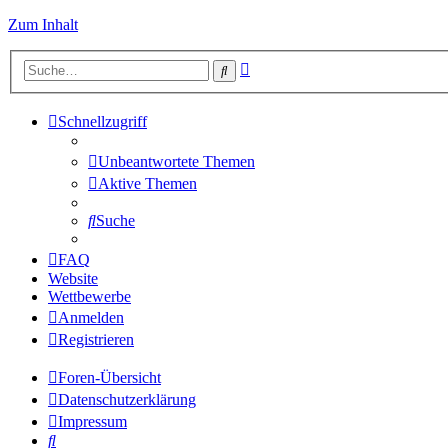
Zum Inhalt
Erweiterte
Suche
Suche
Schnellzugriff
Unbeantwortete Themen
Aktive Themen
Suche
FAQ
Website
Wettbewerbe
Anmelden
Registrieren
Foren-Übersicht
Datenschutzerklärung
Impressum
Suche