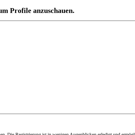
 um Profile anzuschauen.
n. Die Registrierung ist in wenigen Augenblicken erledigt und ermögli