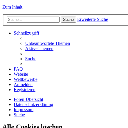
Zum Inhalt
Erweiterte Suche
Suche
Schnellzugriff
Unbeantwortete Themen
Aktive Themen
Suche
FAQ
Website
Wettbewerbe
Anmelden
Registrieren
Foren-Übersicht
Datenschutzerklärung
Impressum
Suche
Alle Cookies löschen