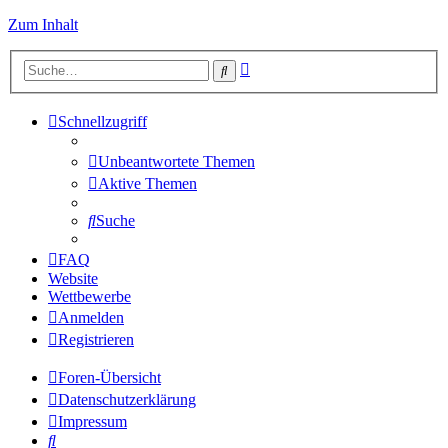
Zum Inhalt
Erweiterte
Suche
Suche
Schnellzugriff
Unbeantwortete Themen
Aktive Themen
Suche
FAQ
Website
Wettbewerbe
Anmelden
Registrieren
Foren-Übersicht
Datenschutzerklärung
Impressum
Suche