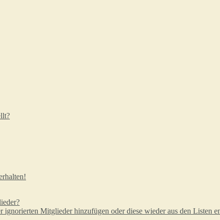
lt?
rhalten!
lieder?
er ignorierten Mitglieder hinzufügen oder diese wieder aus den Listen e