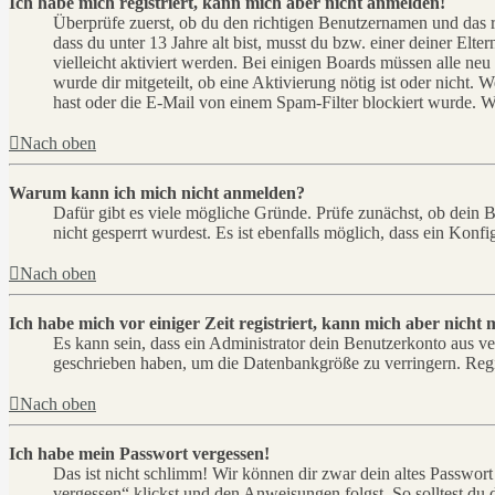
Ich habe mich registriert, kann mich aber nicht anmelden!
Überprüfe zuerst, ob du den richtigen Benutzernamen und das 
dass du unter 13 Jahre alt bist, musst du bzw. einer deiner Elt
vielleicht aktiviert werden. Bei einigen Boards müssen alle neu
wurde dir mitgeteilt, ob eine Aktivierung nötig ist oder nicht
hast oder die E-Mail von einem Spam-Filter blockiert wurde. We
Nach oben
Warum kann ich mich nicht anmelden?
Dafür gibt es viele mögliche Gründe. Prüfe zunächst, ob dein 
nicht gesperrt wurdest. Es ist ebenfalls möglich, dass ein Konf
Nach oben
Ich habe mich vor einiger Zeit registriert, kann mich aber nich
Es kann sein, dass ein Administrator dein Benutzerkonto aus ve
geschrieben haben, um die Datenbankgröße zu verringern. Regis
Nach oben
Ich habe mein Passwort vergessen!
Das ist nicht schlimm! Wir können dir zwar dein altes Passwort
vergessen“ klickst und den Anweisungen folgst. So solltest du