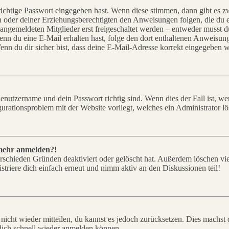
richtige Passwort eingegeben hast. Wenn diese stimmen, dann gibt es
ern oder deiner Erziehungsberechtigten den Anweisungen folgen, die du e
 angemeldeten Mitglieder erst freigeschaltet werden – entweder musst du
. Wenn du eine E-Mail erhalten hast, folge den dort enthaltenen Anweis
nn du dir sicher bist, dass deine E-Mail-Adresse korrekt eingegeben w
Benutzername und dein Passwort richtig sind. Wenn dies der Fall ist, w
igurationsproblem mit der Website vorliegt, welches ein Administrator l
t mehr anmelden?!
rschieden Gründen deaktiviert oder gelöscht hat. Außerdem löschen vie
triere dich einfach erneut und nimm aktiv an den Diskussionen teil!
 nicht wieder mitteilen, du kannst es jedoch zurücksetzen. Dies machs
 dich schnell wieder anmelden können.