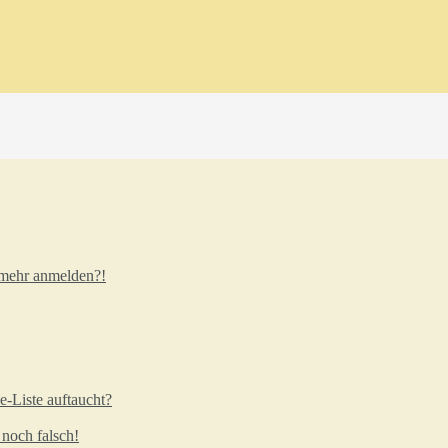
t mehr anmelden?!
e-Liste auftaucht?
 noch falsch!