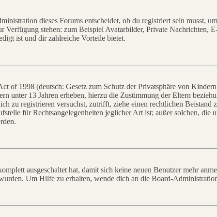
istration dieses Forums entscheidet, ob du registriert sein musst, um Be
zur Verfügung stehen: zum Beispiel Avatarbilder, Private Nachrichten, 
igt ist und dir zahlreiche Vorteile bietet.
t of 1998 (deutsch: Gesetz zum Schutz der Privatsphäre von Kindern i
ern unter 13 Jahren erheben, hierzu die Zustimmung der Eltern bezieh
dich zu registrieren versuchst, zutrifft, ziehe einen rechtlichen Beista
stelle für Rechtsangelegenheiten jeglicher Art ist; außer solchen, die
erden.
 komplett ausgeschaltet hat, damit sich keine neuen Benutzer mehr anm
 wurden. Um Hilfe zu erhalten, wende dich an die Board-Administratio