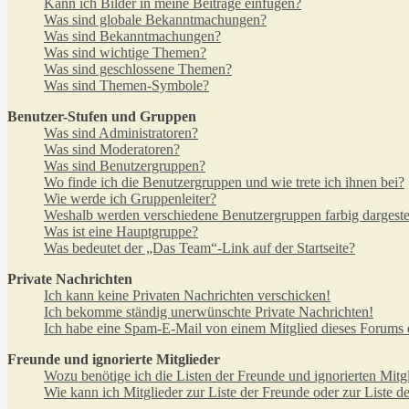
Kann ich Bilder in meine Beiträge einfügen?
Was sind globale Bekanntmachungen?
Was sind Bekanntmachungen?
Was sind wichtige Themen?
Was sind geschlossene Themen?
Was sind Themen-Symbole?
Benutzer-Stufen und Gruppen
Was sind Administratoren?
Was sind Moderatoren?
Was sind Benutzergruppen?
Wo finde ich die Benutzergruppen und wie trete ich ihnen bei?
Wie werde ich Gruppenleiter?
Weshalb werden verschiedene Benutzergruppen farbig dargestel
Was ist eine Hauptgruppe?
Was bedeutet der „Das Team“-Link auf der Startseite?
Private Nachrichten
Ich kann keine Privaten Nachrichten verschicken!
Ich bekomme ständig unerwünschte Private Nachrichten!
Ich habe eine Spam-E-Mail von einem Mitglied dieses Forums e
Freunde und ignorierte Mitglieder
Wozu benötige ich die Listen der Freunde und ignorierten Mitg
Wie kann ich Mitglieder zur Liste der Freunde oder zur Liste d