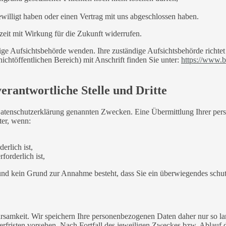
ewilligt haben oder einen Vertrag mit uns abgeschlossen haben.
rzeit mit Wirkung für die Zukunft widerrufen.
dige Aufsichtsbehörde wenden. Ihre zuständige Aufsichtsbehörde richte
ichtöffentlichen Bereich) mit Anschrift finden Sie unter:
https://www.b
rantwortliche Stelle und Dritte
Datenschutzerklärung genannten Zwecken. Eine Übermittlung Ihrer per
ter, wenn:
erlich ist,
forderlich ist,
t und kein Grund zur Annahme besteht, dass Sie ein überwiegendes schu
samkeit. Wir speichern Ihre personenbezogenen Daten daher nur so lan
herfristen vorsehen. Nach Fortfall des jeweiligen Zweckes bzw. Ablauf