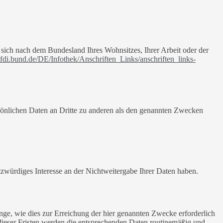
t sich nach dem Bundesland Ihres Wohnsitzes, Ihrer Arbeit oder der
fdi.bund.de/DE/Infothek/Anschriften_Links/anschriften_links-
sönlichen Daten an Dritte zu anderen als den genannten Zwecken
tzwürdiges Interesse an der Nichtweitergabe Ihrer Daten haben.
ge, wie dies zur Erreichung der hier genannten Zwecke erforderlich
 dieser Fristen werden die entsprechenden Daten routinemäßig und