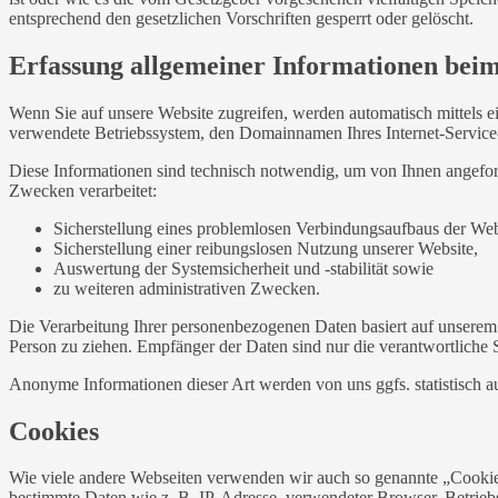
entsprechend den gesetzlichen Vorschriften gesperrt oder gelöscht.
Erfassung allgemeiner Informationen bei
Wenn Sie auf unsere Website zugreifen, werden automatisch mittels e
verwendete Betriebssystem, den Domainnamen Ihres Internet-Service-P
Diese Informationen sind technisch notwendig, um von Ihnen angeford
Zwecken verarbeitet:
Sicherstellung eines problemlosen Verbindungsaufbaus der Web
Sicherstellung einer reibungslosen Nutzung unserer Website,
Auswertung der Systemsicherheit und -stabilität sowie
zu weiteren administrativen Zwecken.
Die Verarbeitung Ihrer personenbezogenen Daten basiert auf unserem
Person zu ziehen. Empfänger der Daten sind nur die verantwortliche St
Anonyme Informationen dieser Art werden von uns ggfs. statistisch au
Cookies
Wie viele andere Webseiten verwenden wir auch so genannte „Cookies“
bestimmte Daten wie z. B. IP-Adresse, verwendeter Browser, Betrieb