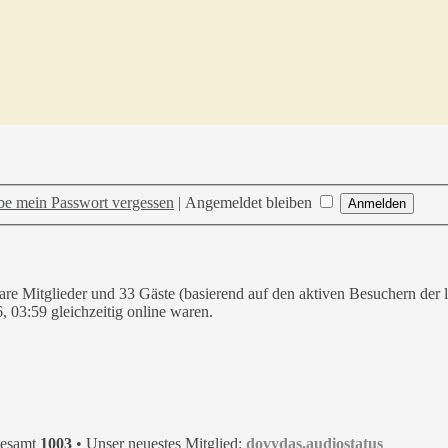
be mein Passwort vergessen
|
Angemeldet bleiben
bare Mitglieder und 33 Gäste (basierend auf den aktiven Besuchern der 
 03:59 gleichzeitig online waren.
gesamt
1003
• Unser neuestes Mitglied:
dovydas.audiostatus