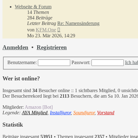
Webseite & Forum
14
Themen
284
Beiträge
Letzter Beitrag
Re: Namensänderung
Neuester
von
KFM.One
Beitrag
Mo 23. Mär 2026, 14:29
Anmelden
•
Registrieren
Benutzername:
Passwort:
Ich ha
Wer ist online?
Insgesamt sind
34
Besucher online :: 1 sichtbares Mitglied, 0 unsicht
Der Besucherrekord liegt bei
2113
Besuchern, die am Sa 10. Jan 2026,
Mitglieder:
Amazon [Bot]
Legende:
AYA Mitglied
,
Installjuror
,
Soundjuror
,
Vorstand
Statistik
Beiträge insgesamt
53951
• Themen insgesamt
2357
• Mitglieder ins