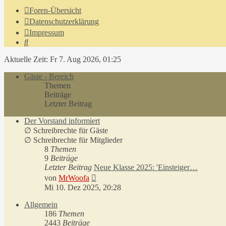
Foren-Übersicht
Datenschutzerklärung
Impressum
Suche
Aktuelle Zeit: Fr 7. Aug 2026, 01:25
Gäste - Bereich
Themen
Beiträge
Letzter Beitrag
Der Vorstand informiert
∅ Schreibrechte für Gäste
∅ Schreibrechte für Mitglieder
8
Themen
9
Beiträge
Letzter Beitrag
Neue Klasse 2025: 'Einsteiger…
Neuester
von
MrWoofa
Beitrag
Mi 10. Dez 2025, 20:28
Allgemein
186
Themen
2443
Beiträge