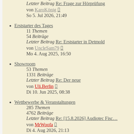
Letzter Beitrag
Re: Frage zur Hörprüfung
Neuester
von
KaroKönig
Beitrag
So 5. Jul 2026, 21:49
Erststarter des Tages
11
Themen
54
Beiträge
Letzter Beitrag
Re: Erststarter in Detmold
Neuester
von
UncleSam79
Beitrag
Mo 4. Aug 2025, 16:50
Showroom
53
Themen
1331
Beiträge
Letzter Beitrag
Re: Der neue
Neuester
von
Uli.Berlin
Beitrag
Di 10. Jun 2025, 08:38
Wettbewerbe & Veranstaltungen
285
Themen
4762
Beiträge
Letzter Beitrag
Re: [15.8.2026] Audiotec Fisc…
Neuester
von
MrWoofa
Beitrag
Di 4. Aug 2026, 21:13